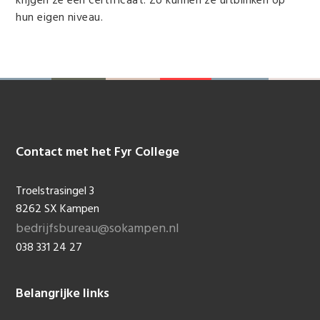
krijgen ze een certificaat. Zo kunnen ze uitblinken op
hun eigen niveau.
Contact met het Fyr College
Footer
Troelstrasingel 3
8262 SX Kampen
bedrijfsbureau@sokampen.nl
038 331 24 27
Belangrijke links