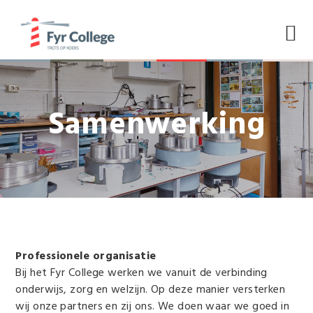
SPRING
DOOR
SPRING
NAAR
NAAR
NAAR
DE
DE
DE
HOOFDNAVIGATIE
HOOFD
VOETTEKST
INHOUD
Samenwerking
Professionele organisatie
Bij het Fyr College werken we vanuit de verbinding
onderwijs, zorg en welzijn. Op deze manier versterken
wij onze partners en zij ons. We doen waar we goed in