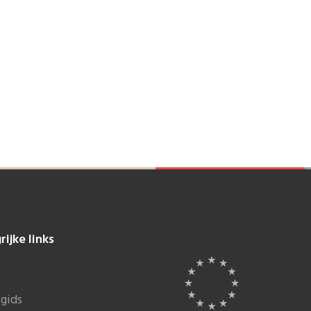
rijke links
gids