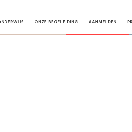
ONDERWIJS
ONZE BEGELEIDING
AANMELDEN
P
eressante inform