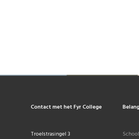
Footer
Contact met het Fyr College
Belang
Troelstrasingel 3
School