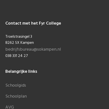
Contact met het Fyr College
Footer
Troelstrasingel 3
8262 SX Kampen
bedrijfsbureau@sokampen.nl
038 331 24 27
Belangrijke links
Schoolgids
Schoolplan
AVG