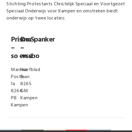
Stichting Protestants Christelijk Speciaal en Voortgezet
Speciaal Onderwijs voor Kampen en omstreken biedt
onderwijs op twee locaties:
Prisma
De Spanker
–
–
so en sbo
vso
Marinus
Hoefblad
Postlaan
9
1a
8265
8264
GM
PB
Kampen
Kampen